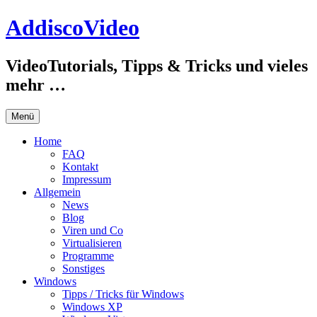
Zum
AddiscoVideo
Inhalt
springen
VideoTutorials, Tipps & Tricks und vieles
mehr …
Menü
Home
FAQ
Kontakt
Impressum
Allgemein
News
Blog
Viren und Co
Virtualisieren
Programme
Sonstiges
Windows
Tipps / Tricks für Windows
Windows XP