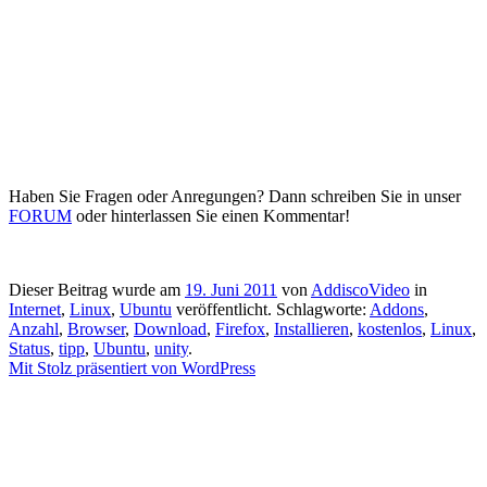
Haben Sie Fragen oder Anregungen? Dann schreiben Sie in unser
FORUM
oder hinterlassen Sie einen Kommentar!
Dieser Beitrag wurde am
19. Juni 2011
von
AddiscoVideo
in
Internet
,
Linux
,
Ubuntu
veröffentlicht. Schlagworte:
Addons
,
Anzahl
,
Browser
,
Download
,
Firefox
,
Installieren
,
kostenlos
,
Linux
,
Status
,
tipp
,
Ubuntu
,
unity
.
Mit Stolz präsentiert von WordPress